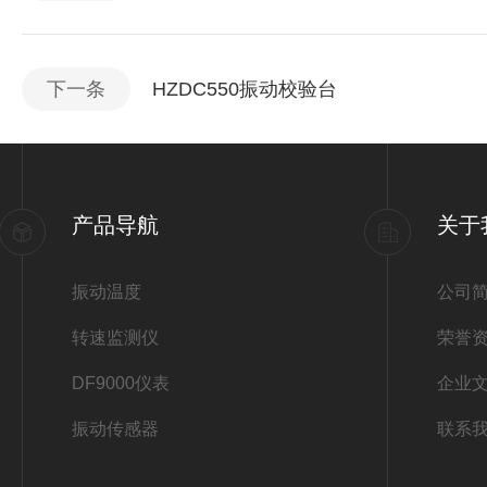
下一条
HZDC550振动校验台
产品导航
关于
振动温度
公司
转速监测仪
荣誉
DF9000仪表
企业
振动传感器
联系